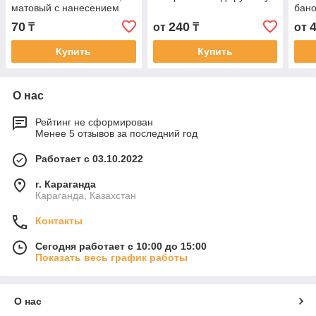
матовый с нанесением
бано
печати. 13*23+4*2 см , 500
70
240
₸
от
₸
от
мл.
Купить
Купить
О нас
Рейтинг не сформирован
Менее 5 отзывов за последний год
Работает с 03.10.2022
г. Караганда
Караганда, Казахстан
Контакты
Сегодня работает с 10:00 до 15:00
Показать весь график работы
О нас