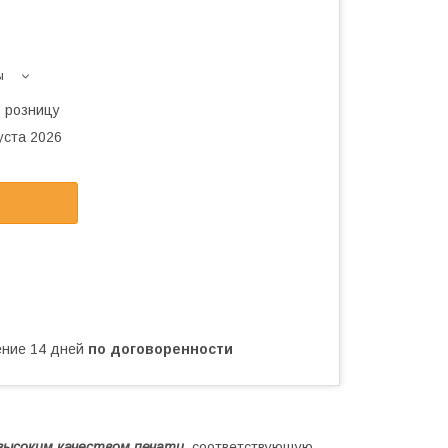
ы
в розницу
уста 2026
чение 14 дней
по договоренности
высоким качеством печати
, соответствующую