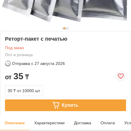
Реторт-пакет с печатью
Под заказ
Опт и розница
Отправка с
27 августа 2026
35
от
₸
30 ₸
от 10000 шт.
Купить
Описание
Характеристики
Доставка
Оплата
Усл