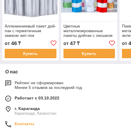
Аллюминиевый пакет дой-
Цветные
Паке
пак с герметичным
металлизированные
мет
замком зип-лок
пакеты дойпак с окошком
зеле
46
47
от
₸
от
₸
от
Купить
Купить
О нас
Рейтинг не сформирован
Менее 5 отзывов за последний год
Работает с 03.10.2022
г. Караганда
Караганда, Казахстан
Контакты